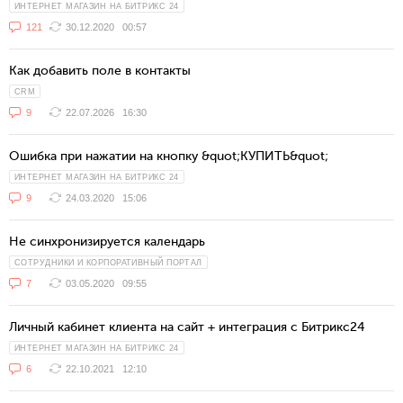
ИНТЕРНЕТ МАГАЗИН НА БИТРИКС 24
121
30.12.2020
00:57
Как добавить поле в контакты
CRM
9
22.07.2026
16:30
Ошибка при нажатии на кнопку &quot;КУПИТЬ&quot;
ИНТЕРНЕТ МАГАЗИН НА БИТРИКС 24
9
24.03.2020
15:06
Не синхронизируется календарь
СОТРУДНИКИ И КОРПОРАТИВНЫЙ ПОРТАЛ
7
03.05.2020
09:55
Личный кабинет клиента на сайт + интеграция с Битрикс24
ИНТЕРНЕТ МАГАЗИН НА БИТРИКС 24
6
22.10.2021
12:10