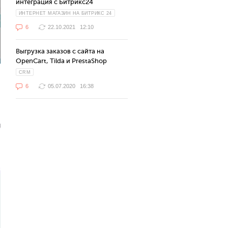
интеграция с Битрикс24
ИНТЕРНЕТ МАГАЗИН НА БИТРИКС 24
6
22.10.2021
12:10
Выгрузка заказов с сайта на
OpenCart, Tilda и PrestaShop
CRM
6
05.07.2020
16:38