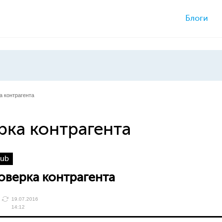
Блоги
а контрагента
рка контрагента
lub
оверка контрагента
19.07.2016
14:12