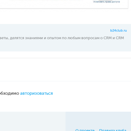
b24club.ru
тветы, делятся знаниями и опытом по любым вопросам о CRM и CRM
еобходимо
авторизоваться
О проекте
Правила клуба