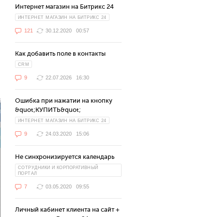
Интернет магазин на Битрикс 24
ИНТЕРНЕТ МАГАЗИН НА БИТРИКС 24
121
30.12.2020
00:57
Как добавить поле в контакты
CRM
9
22.07.2026
16:30
Ошибка при нажатии на кнопку
&quot;КУПИТЬ&quot;
ИНТЕРНЕТ МАГАЗИН НА БИТРИКС 24
9
24.03.2020
15:06
Не синхронизируется календарь
СОТРУДНИКИ И КОРПОРАТИВНЫЙ
ПОРТАЛ
7
03.05.2020
09:55
Личный кабинет клиента на сайт +