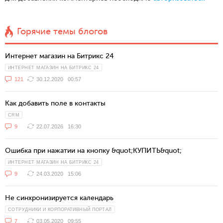
Горячие темы блогов
Интернет магазин на Битрикс 24
ИНТЕРНЕТ МАГАЗИН НА БИТРИКС 24
121
30.12.2020
00:57
Как добавить поле в контакты
CRM
9
22.07.2026
16:30
Ошибка при нажатии на кнопку &quot;КУПИТЬ&quot;
ИНТЕРНЕТ МАГАЗИН НА БИТРИКС 24
9
24.03.2020
15:06
Не синхронизируется календарь
СОТРУДНИКИ И КОРПОРАТИВНЫЙ ПОРТАЛ
7
03.05.2020
09:55