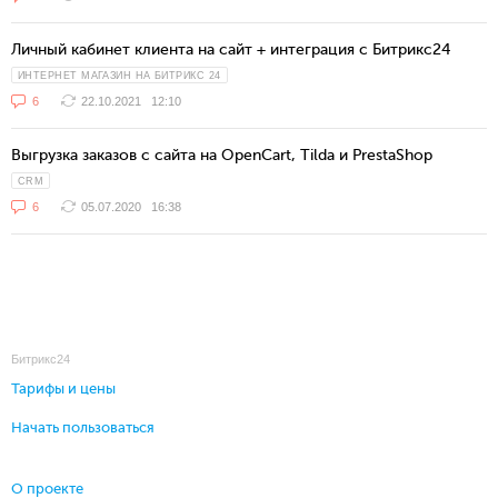
Личный кабинет клиента на сайт + интеграция с Битрикс24
ИНТЕРНЕТ МАГАЗИН НА БИТРИКС 24
6
22.10.2021
12:10
Выгрузка заказов с сайта на OpenCart, Tilda и PrestaShop
CRM
6
05.07.2020
16:38
Битрикс24
Тарифы и цены
Начать пользоваться
О проекте