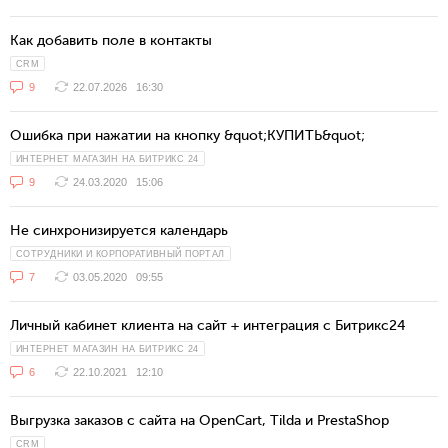
Как добавить поле в контакты
CRM
9
22.07.2026
16:30
Ошибка при нажатии на кнопку &quot;КУПИТЬ&quot;
ИНТЕРНЕТ МАГАЗИН НА БИТРИКС 24
9
24.03.2020
15:06
Не синхронизируется календарь
СОТРУДНИКИ И КОРПОРАТИВНЫЙ ПОРТАЛ
7
03.05.2020
09:55
Личный кабинет клиента на сайт + интеграция с Битрикс24
ИНТЕРНЕТ МАГАЗИН НА БИТРИКС 24
6
22.10.2021
12:10
Выгрузка заказов с сайта на OpenCart, Tilda и PrestaShop
CRM