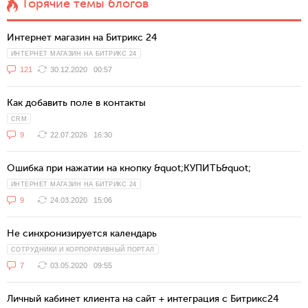
Горячие темы блогов
Интернет магазин на Битрикс 24
ИНТЕРНЕТ МАГАЗИН НА БИТРИКС 24
121
30.12.2020
00:57
Как добавить поле в контакты
CRM
9
22.07.2026
16:30
Ошибка при нажатии на кнопку &quot;КУПИТЬ&quot;
ИНТЕРНЕТ МАГАЗИН НА БИТРИКС 24
9
24.03.2020
15:06
Не синхронизируется календарь
СОТРУДНИКИ И КОРПОРАТИВНЫЙ ПОРТАЛ
7
03.05.2020
09:55
Личный кабинет клиента на сайт + интеграция с Битрикс24