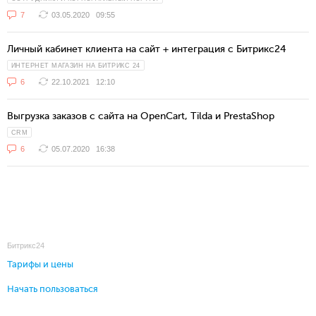
7
03.05.2020
09:55
Личный кабинет клиента на сайт + интеграция с Битрикс24
ИНТЕРНЕТ МАГАЗИН НА БИТРИКС 24
6
22.10.2021
12:10
Выгрузка заказов с сайта на OpenCart, Tilda и PrestaShop
CRM
6
05.07.2020
16:38
Битрикс24
Тарифы и цены
Начать пользоваться