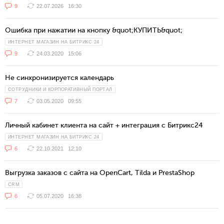
9
22.07.2026
16:30
Ошибка при нажатии на кнопку &quot;КУПИТЬ&quot;
ИНТЕРНЕТ МАГАЗИН НА БИТРИКС 24
9
24.03.2020
15:06
Не синхронизируется календарь
СОТРУДНИКИ И КОРПОРАТИВНЫЙ ПОРТАЛ
7
03.05.2020
09:55
Личный кабинет клиента на сайт + интеграция с Битрикс24
ИНТЕРНЕТ МАГАЗИН НА БИТРИКС 24
6
22.10.2021
12:10
Выгрузка заказов с сайта на OpenCart, Tilda и PrestaShop
CRM
6
05.07.2020
16:38