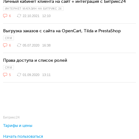
Личный кабинет клиента на сайт + интеграция с Битрикс24
ИНТЕРНЕТ МАГАЗИН НА БИТРИКС 24
6
22.10.2021
12:10
Выгрузка заказов с сайта на OpenCart, Tilda и PrestaShop
CRM
6
05.07.2020
16:38
Права доступа и список ролей
CRM
5
01.09.2020
13:11
Битрикс24
Тарифы и цены
Начать пользоваться